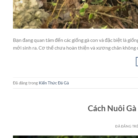
Bạn đang quan tâm đến các giống gà con và đặc biệt là giố
mới sinh ra. Cơ thể chưa hoàn thiện và xương chân không 
Đã đăng trong
Kiến Thức Đá Gà
Cách Nuôi Gà 
ĐÃ ĐĂNG TR