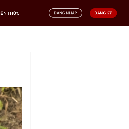
IẾN THỨC
ĐĂNG KÝ
ĐĂNG NHẬP