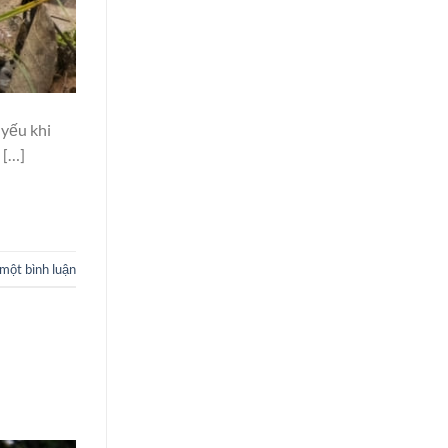
 yếu khi
 […]
 một bình luận