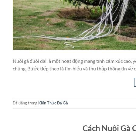
Nuôi gà đuôi dài là một hoạt động mang tính cảm xúc cao, y
chúng. Bước tiếp theo là tìm hiểu và thu thập thông tin về 
Đã đăng trong
Kiến Thức Đá Gà
Cách Nuôi Gà 