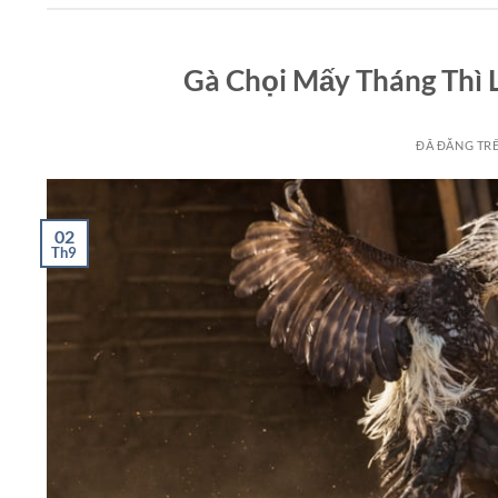
Gà Chọi Mấy Tháng Thì 
ĐÃ ĐĂNG TR
02
Th9