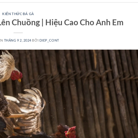
KIẾN THỨC ĐÁ GÀ
Lên Chuồng | Hiệu Cao Cho Anh Em
ÊN
THÁNG 9 2, 2024
BỞI
DIEP_CONT