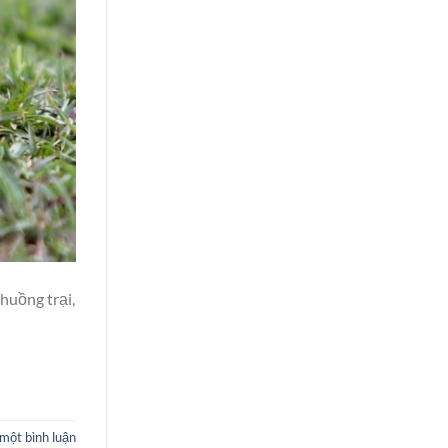
chuồng trại,
 một bình luận