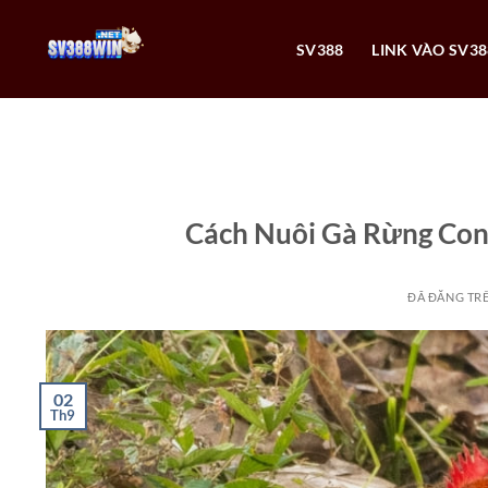
Chuyển
đến
SV388
LINK VÀO SV38
nội
dung
Cách Nuôi Gà Rừng Con
ĐÃ ĐĂNG TR
02
Th9