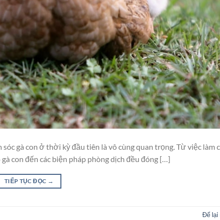
m sóc gà con ở thời kỳ đầu tiên là vô cùng quan trọng. Từ việc làm 
gà con đến các biện pháp phòng dịch đều đóng […]
TIẾP TỤC ĐỌC
→
Để lại