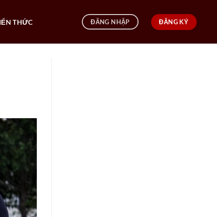
IẾN THỨC
ĐĂNG KÝ
ĐĂNG NHẬP