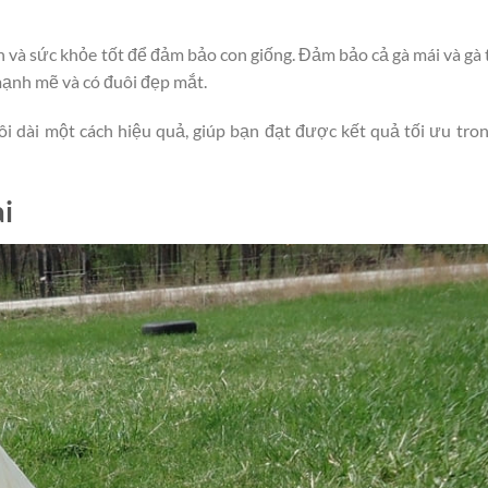
nh và sức khỏe tốt để đảm bảo con giống. Đảm bảo cả gà mái và gà
mạnh mẽ và có đuôi đẹp mắt.
i dài một cách hiệu quả, giúp bạn đạt được kết quả tối ưu tron
ài