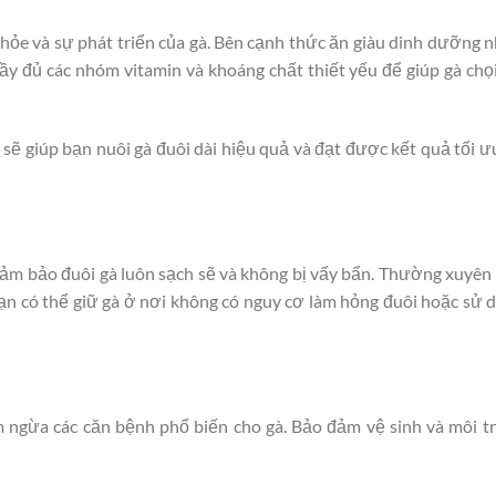
hỏe và sự phát triển của gà. Bên cạnh thức ăn giàu dinh dưỡng 
đầy đủ các nhóm vitamin và khoáng chất thiết yếu để giúp gà chọi
sẽ giúp bạn nuôi gà đuôi dài hiệu quả và đạt được kết quả tối ư
đảm bảo đuôi gà luôn sạch sẽ và không bị vấy bẩn. Thường xuyên 
bạn có thể giữ gà ở nơi không có nguy cơ làm hỏng đuôi hoặc sử d
 ngừa các căn bệnh phổ biến cho gà. Bảo đảm vệ sinh và môi 