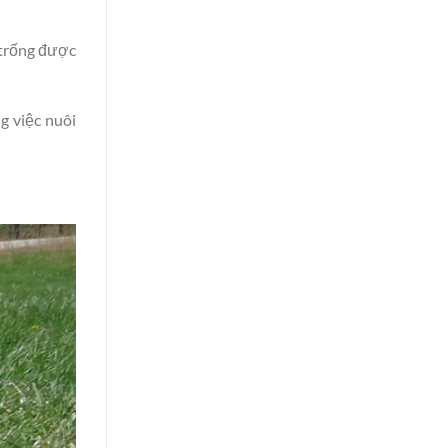
 trống được
g việc nuôi