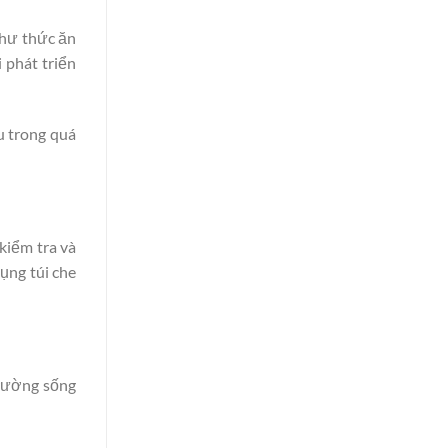
như thức ăn
 phát triển
u trong quá
kiểm tra và
ụng túi che
trường sống