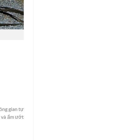
ông gian tự
p và ẩm ướt