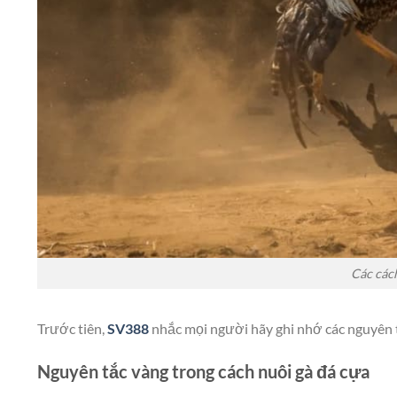
Các các
Trước tiên,
SV388
nhắc mọi người hãy ghi nhớ các nguyên tắ
Nguyên tắc vàng trong cách nuôi gà đá cựa