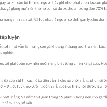
ngay từ khi còn bé thì mọi người hãy ghi nhớ phải chọn lọc con gi
ng cha, gà giống mẹ” nên thế hệ con sẽ được thừa hưởng đến 70% t
 năng sinh sản tốt. Và tốt nhất là người có tính gan lỳ, chịu đòn
tập luyện
ắt tốt nhất vẫn là những con gà khoảng 7 tháng tuổi trở nên. Lúc 
c nghiệt.
ến, tại giai đoạn này nên nuôi riêng biệt từng chiến kê gà cựa. H
g đá cựa sắt thì cách đầu tiên vẫn là cho gà phơi nắng, phun sư
iờ – 9 giờ. Tuỳ theo cường độ tia nắng để có thể phơi được lâu hơ
khi phơi nắng. Và nằm thư giãn trong 15 phút. Không nên cho gà t
 cảm lạnh, sổ mũi. . .