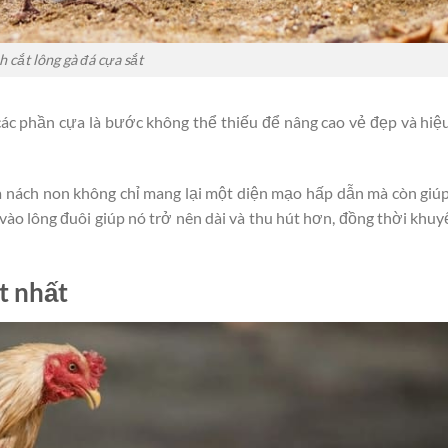
 cắt lông gà đá cựa sắt
à các phần cựa là bước không thể thiếu để nâng cao vẻ đẹp và hiệ
 và nách non không chỉ mang lại một diện mạo hấp dẫn mà còn giúp
vào lông đuôi giúp nó trở nên dài và thu hút hơn, đồng thời khuy
t nhất