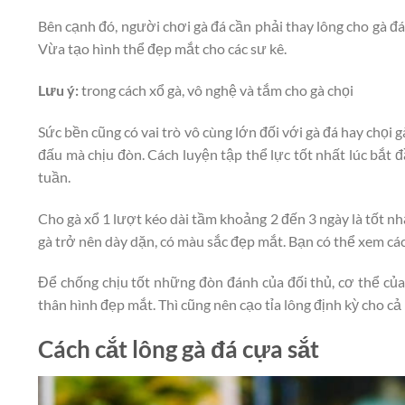
Bên cạnh đó, người chơi gà đá cần phải thay lông cho gà 
Vừa tạo hình thể đẹp mắt cho các sư kê.
Lưu ý:
trong cách xổ gà, vô nghệ và tắm cho gà chọi
Sức bền cũng có vai trò vô cùng lớn đối với gà đá hay chọi 
đấu mà chịu đòn. Cách luyện tập thể lực tốt nhất lúc bắt đầ
tuần.
Cho gà xổ 1 lượt kéo dài tầm khoảng 2 đến 3 ngày là tốt nhấ
gà trở nên dày dặn, có màu sắc đẹp mắt. Bạn có thể xem cách
Để chống chịu tốt những đòn đánh của đối thủ, cơ thể củ
thân hình đẹp mắt. Thì cũng nên cạo tỉa lông định kỳ cho cả 
Cách cắt lông gà đá cựa sắt