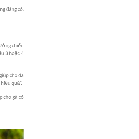
ng đáng có.
trường chiến
đấu 3 hoặc 4
 giúp cho da
 hiệu quả”.
p cho gà có