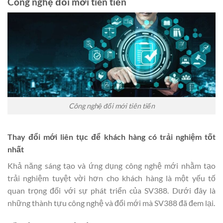
Công nghệ đổi mới tiên tiến
Công nghệ đổi mới tiên tiến
Thay đổi mới liên tục để khách hàng có trải nghiệm tốt
nhất
Khả năng sáng tạo và ứng dụng công nghệ mới nhằm tạo
trải nghiệm tuyệt vời hơn cho khách hàng là một yếu tố
quan trọng đối với sự phát triển của SV388. Dưới đây là
những thành tựu công nghệ và đổi mới mà SV388 đã đem lại.