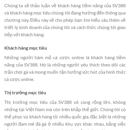
Chúng ta sẽ thảo luận về khách hàng tiềm năng của SV388
và khách hàng mục tiêu chúng tôi đang hướng đến thông qua
chương này. Điều này sẽ cho phép bạn tìm hiểu sâu thêm về
triết lý kinh doanh của chúng tôi và cách thức chúng tôi giao
tiếp với khách hàng.
Khách hàng mục tiêu
Những người hâm mộ cá cược online là khách hàng tiềm
năng của SV388. Họ là những người yêu thích theo dõi các
trận chọi gà và mong muốn tận hưởng sức hút của hình thức
cá cược online.
Thị trường mục tiêu
Thị trường mục tiêu của SV388 vô cùng rộng lớn, không
những tại Việt Nam mà còn trên khắp thế giới. Chúng tôi có
thể phục vụ khách hàng từ nhiều quốc gia, đặc biệt là những
người đam mê đá gà ở nhiều khu vực khác nhau, bằng việc