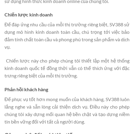
sử dụng hình thức kinh doanh online của chúng tôi.
Chiến lược kinh doanh
Để đáp ứng nhu cầu của mỗi thị trường riêng biệt, SV388 sử
dụng mô hình kinh doanh toàn cầu, chú trọng tới việc bảo
đảm tính chất toàn cầu và phong phú trong sản phẩm và dịch
vụ.
Chiến lược này cho phép chúng tôi thiết lập một hệ thống
kinh doanh quốc tế đồng thời vẫn có thể thích ứng với đặc
trưng riêng biệt của mỗi thị trường.
Phản hồi khách hàng
Để phục vụ tốt hơn mong muốn của khách hàng, SV388 luôn
lắng nghe và sẵn lòng cải thiện dịch vụ. Điều này cho phép
chúng tôi xây dựng mối quan hệ bền chặt và tạo dựng niềm
tin bền vững đối với tất cả người dùng.