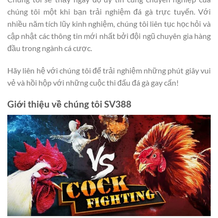
chúng tôi một khi bạn trải nghiệm đá gà trực tuyến. Với
nhiều năm tích lũy kinh nghiệm, chúng tôi liên tục học hỏi và
cập nhật các thông tin mới nhất bởi đội ngũ chuyên gia hàng
đầu trong ngành cá cược.
Hãy liên hệ với chúng tôi để trải nghiệm những phút giây vui
vẻ và hồi hộp với những cuộc thi đấu đá gà gay cấn!
Giới thiệu về chúng tôi SV388