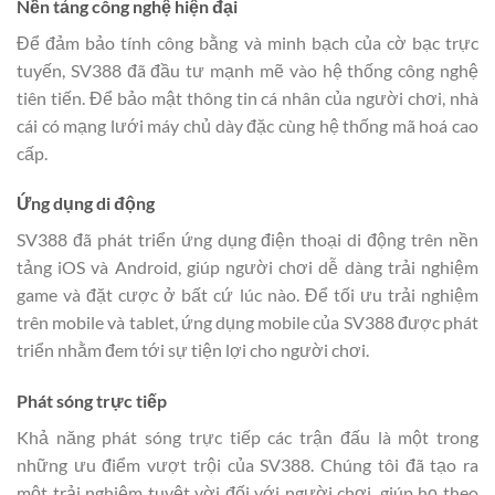
Nền tảng công nghệ hiện đại
Để đảm bảo tính công bằng và minh bạch của cờ bạc trực
tuyến, SV388 đã đầu tư mạnh mẽ vào hệ thống công nghệ
tiên tiến. Để bảo mật thông tin cá nhân của người chơi, nhà
cái có mạng lưới máy chủ dày đặc cùng hệ thống mã hoá cao
cấp.
Ứng dụng di động
SV388 đã phát triển ứng dụng điện thoại di động trên nền
tảng iOS và Android, giúp người chơi dễ dàng trải nghiệm
game và đặt cược ở bất cứ lúc nào. Để tối ưu trải nghiệm
trên mobile và tablet, ứng dụng mobile của SV388 được phát
triển nhằm đem tới sự tiện lợi cho người chơi.
Phát sóng trực tiếp
Khả năng phát sóng trực tiếp các trận đấu là một trong
những ưu điểm vượt trội của SV388. Chúng tôi đã tạo ra
một trải nghiệm tuyệt vời đối với người chơi, giúp họ theo