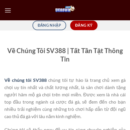
Chuyển
đến
nội
dung
ĐĂNG KÝ
ĐĂNG NHẬP
Về Chúng Tôi SV388 | Tất Tần Tật Thông
Tin
Về chúng tôi SV388
chúng tôi tự hào là trang chủ xem gà
chọi uy tín nhất và chất lượng nhất, là sân chơi dành tặng
người hâm mộ gà chọi trên mọi miền. Được xem là nhà cái
top đầu trong ngành cá cược đá gà, sẽ đem đến cho bạn
nhiều trải nghiệm cùng những trò chơi hấp dẫn từ đội ngũ
cao thủ đá gà với lâu năm kinh nghiệm.
Chúng tôi sẽ thấy ngay độ uy tín cùng chuyên nghiệp của