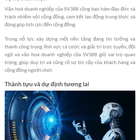
Văn hoá doanh nghiệp của SV388 cũng bao hàm đạo đức và
trách nhiệm với cộng đồng, cam kết lao động trung thực và
đóng góp tích cực đến cộng đồng.
Trong nỗ lực xây dựng một nền tảng đáng tin tưởng và
thành công trong lĩnh vực cá cược và giải trí trực tuyến, đội
ngũ và văn hoá doanh nghiệp của SV388 giữ vai trò quan
trọng, giúp duy trì và củng cố sự tin cậy của khách hàng và
cộng đồng người chơi.
Thành tựu và dự định tương lai