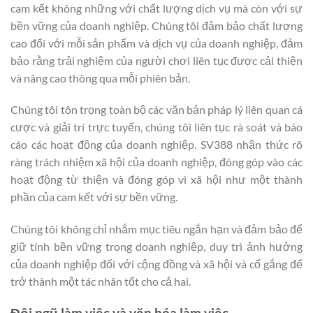
cam kết không những với chất lượng dịch vụ mà còn với sự
bền vững của doanh nghiệp. Chúng tôi đảm bảo chất lượng
cao đối với mỗi sản phẩm và dịch vụ của doanh nghiệp, đảm
bảo rằng trải nghiệm của người chơi liên tục được cải thiện
và nâng cao thông qua mỗi phiên bản.
Chúng tôi tôn trọng toàn bộ các văn bản pháp lý liên quan cá
cược và giải trí trực tuyến, chúng tôi liên tục rà soát và báo
cáo các hoạt động của doanh nghiệp. SV388 nhận thức rõ
ràng trách nhiệm xã hội của doanh nghiệp, đóng góp vào các
hoạt động từ thiện và đóng góp vì xã hội như một thành
phần của cam kết với sự bền vững.
Chúng tôi không chỉ nhắm mục tiêu ngắn hạn và đảm bảo để
giữ tính bền vững trong doanh nghiệp, duy trì ảnh hưởng
của doanh nghiệp đối với cộng đồng và xã hội và cố gắng để
trở thành một tác nhân tốt cho cả hai.
Đội ngũ làm việc và văn hóa làm việc