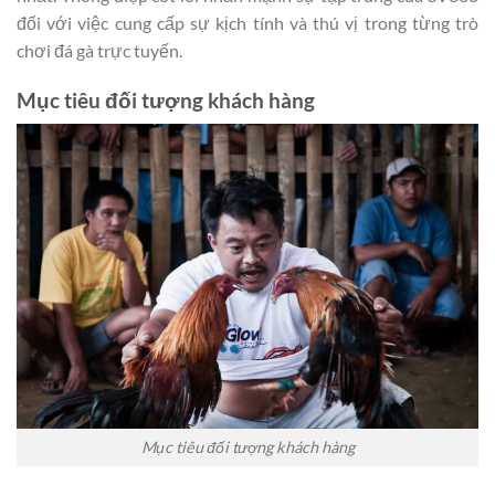
đối với việc cung cấp sự kịch tính và thú vị trong từng trò
chơi đá gà trực tuyến.
Mục tiêu đối tượng khách hàng
Mục tiêu đối tượng khách hàng