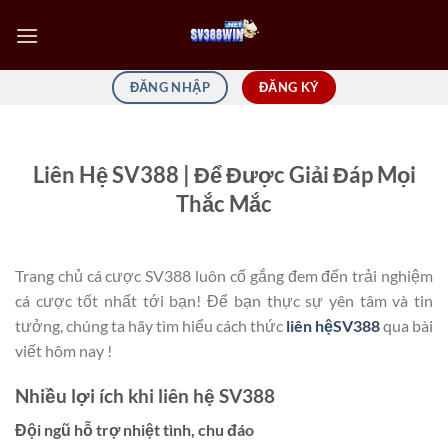
Chuyển
đến
nội
dung
ĐĂNG KÝ
ĐĂNG NHẬP
Liên Hệ SV388 | Để Được Giải Đáp Mọi
Thắc Mắc
Trang chủ cá cược SV388 luôn cố gắng đem đến trải nghiệm
cá cược tốt nhất tới bạn! Để bạn thực sự yên tâm và tin
tưởng, chúng ta hãy tìm hiểu cách thức
liên hệSV388
qua bài
viết hôm nay !
Nhiều lợi ích khi liên hệ SV388
Đội ngũ hỗ trợ nhiệt tình, chu đáo