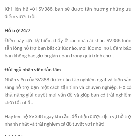
Khi liên hệ với SV388, bạn sẽ được tận hưởng những ưu
điểm vượt trội:
Hỗ trợ 24/7
Điều này cực kỳ hiếm thấy ở các nhà cái khác. SV388 luôn
sẵn lòng hỗ trợ bạn bất cứ lúc nào, mọi lúc mọi nơi, đảm bảo
bạn không bao giờ bị gián đoạn trong quá trình chơi.
Đội ngũ nhân viên tận tâm
Nhân viên của SV388 được đào tạo nghiêm ngặt và luôn sẵn
sàng hỗ trợ bạn một cách tận tình và chuyên nghiệp. Họ có
khả năng giải quyết mọi vấn đề và giúp bạn có trải nghiệm
chơi tốt nhất.
Hãy liên hệ SV388 ngay khi cần, để nhận được dịch vụ hỗ trợ
nhanh nhất và trải nghiệm cá độ tuyệt vời nhất!