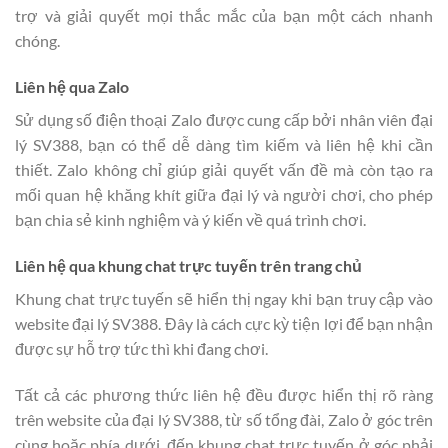
trợ và giải quyết mọi thắc mắc của bạn một cách nhanh
chóng.
Liên hệ qua Zalo
Sử dụng số điện thoại Zalo được cung cấp bởi nhân viên đại
lý SV388, bạn có thể dễ dàng tìm kiếm và liên hệ khi cần
thiết. Zalo không chỉ giúp giải quyết vấn đề mà còn tạo ra
mối quan hệ khăng khít giữa đại lý và người chơi, cho phép
bạn chia sẻ kinh nghiệm và ý kiến về quá trình chơi.
Liên hệ qua khung chat trực tuyến trên trang chủ
Khung chat trực tuyến sẽ hiển thị ngay khi bạn truy cập vào
website đại lý SV388. Đây là cách cực kỳ tiện lợi để bạn nhận
được sự hỗ trợ tức thì khi đang chơi.
Tất cả các phương thức liên hệ đều được hiển thị rõ ràng
trên website của đại lý SV388, từ số tổng đài, Zalo ở góc trên
cùng hoặc phía dưới, đến khung chat trực tuyến ở góc phải