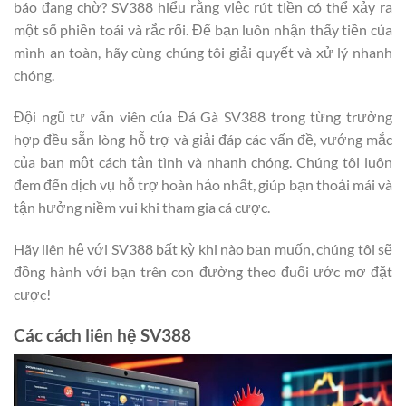
báo đang chờ? SV388 hiểu rằng việc rút tiền có thể xảy ra
một số phiền toái và rắc rối. Để bạn luôn nhận thấy tiền của
mình an toàn, hãy cùng chúng tôi giải quyết và xử lý nhanh
chóng.
Đội ngũ tư vấn viên của Đá Gà SV388 trong từng trường
hợp đều sẵn lòng hỗ trợ và giải đáp các vấn đề, vướng mắc
của bạn một cách tận tình và nhanh chóng. Chúng tôi luôn
đem đến dịch vụ hỗ trợ hoàn hảo nhất, giúp bạn thoải mái và
tận hưởng niềm vui khi tham gia cá cược.
Hãy liên hệ với SV388 bất kỳ khi nào bạn muốn, chúng tôi sẽ
đồng hành với bạn trên con đường theo đuổi ước mơ đặt
cược!
Các cách liên hệ SV388