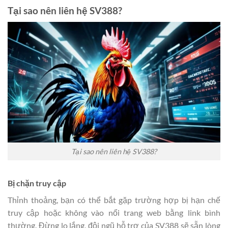
Tại sao nên liên hệ SV388?
Tại sao nên liên hệ SV388?
Bị chặn truy cập
Thỉnh thoảng, bạn có thể bắt gặp trường hợp bị hạn chế
truy cập hoặc không vào nổi trang web bằng link bình
thường. Đừng lo lắng, đội ngũ hỗ trợ của SV388 sẽ sẵn lòng