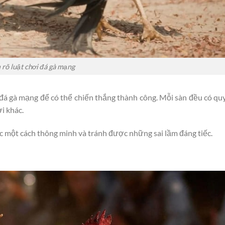
rõ luật chơi đá gà mạng
đá gà mạng để có thể chiến thắng thành công. Mỗi sàn đều có quy
i khác.
c một cách thông minh và tránh được những sai lầm đáng tiếc.