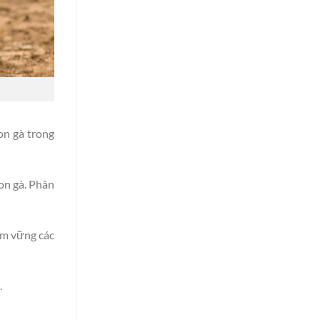
on gà trong
on gà. Phân
ắm vững các
.