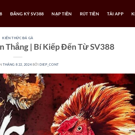
8
ĐĂNG KÝ SV388
NẠP TIỀN
RÚT TIỀN
TẢI APP
K
KIẾN THỨC ĐÁ GÀ
n Thắng | Bí Kiếp Đến Từ SV388
ÊN
THÁNG 8 22, 2024
BỞI
DIEP_CONT