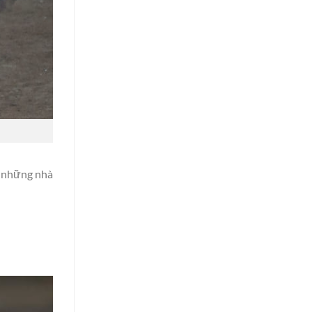
g những nhà