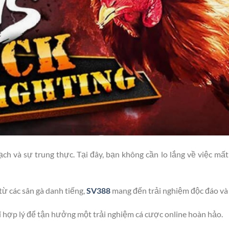
h và sự trung thực. Tại đây, bạn không cần lo lắng về việc mất 
từ các sân gà danh tiếng,
SV388
mang đến trải nghiệm độc đáo và 
hí hợp lý để tận hưởng một trải nghiệm cá cược online hoàn hảo.