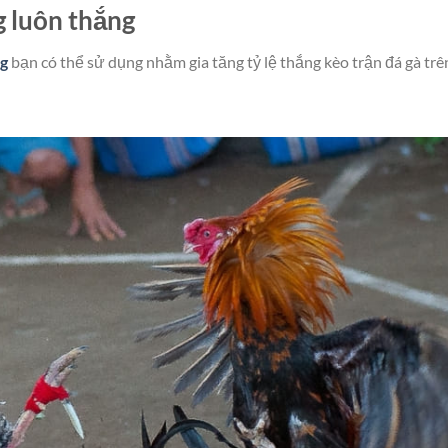
 luôn thắng
ng
bạn có thể sử dụng nhằm gia tăng tỷ lệ thắng kèo trận đá gà tr