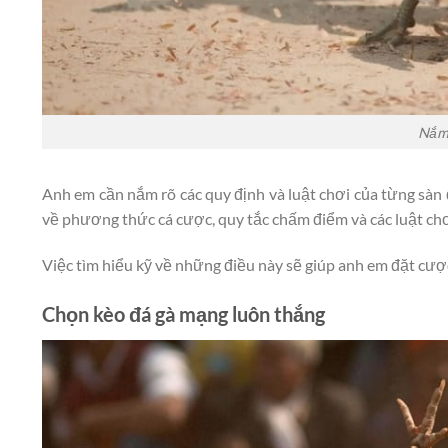
Nắm 
Anh em cần nắm rõ các quy định và luật chơi của từng sàn 
về phương thức cá cược, quy tắc chấm điểm và các luật chơ
Việc tìm hiểu kỹ về những điều này sẽ giúp anh em đặt cượ
Chọn kèo đá gà mạng luôn thắng